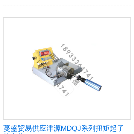
蔓盛贸易供应津源MDQJ系列扭矩起子