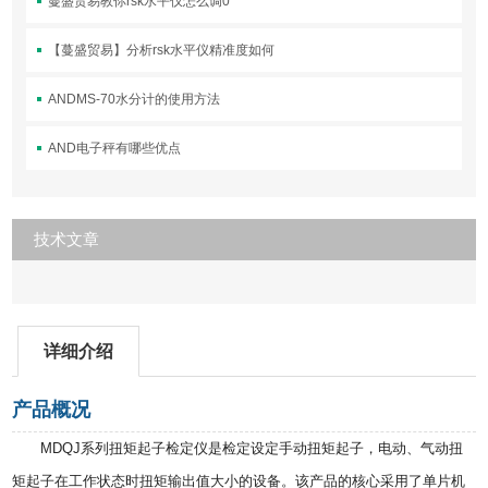
蔓盛贸易教你rsk水平仪怎么调0
【蔓盛贸易】分析rsk水平仪精准度如何
ANDMS-70水分计的使用方法
AND电子秤有哪些优点
技术文章
详细介绍
产品概况
MDQJ系列扭矩起子检定仪是检定设定手动扭矩起子，电动、气动扭
矩起子在工作状态时扭矩输出值大小的设备。该产品的核心采用了单片机