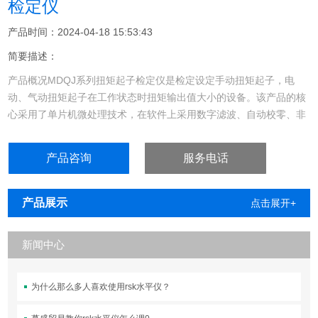
检定仪
产品时间：2024-04-18 15:53:43
简要描述：
产品概况MDQJ系列扭矩起子检定仪是检定设定手动扭矩起子，电
动、气动扭矩起子在工作状态时扭矩输出值大小的设备。该产品的核
心采用了单片机微处理技术，在软件上采用数字滤波、自动校零、非
线性补偿等一系列新技术， 使整机具有采样速度快、测量精度高、抗
干扰能力强的特点，并有自动诊断功能。整机操作简便，运行可靠。
产品咨询
服务电话
可配置RS-232标准接口传输功能，将检测数据传输到计算机进行智
能化处理，也可接专用打印机，自动生
产品展示
点击展开+
新闻中心
为什么那么多人喜欢使用rsk水平仪？