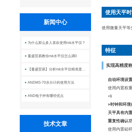
使用天平时
新闻中心
使用微量天平等
为什么那么多人喜欢使用rsk水平仪？
特征
蔓盛贸易教你rsk水平仪怎么调0
实现高精度
【蔓盛贸易】分析rsk水平仪精准度如何
自动环境设置
ANDMS-70水分计的使用方法
使用内置权
AND电子秤有哪些优点
<li
>时钟和环境
天平具有内
重复性确认
技术文章
使用内置砝码