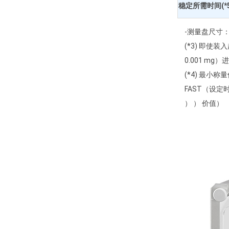
稳定所需时间(*5
-测量盘尺寸：
(*3) 即
0.001 mg
(*4) 最小
FAST（设定
） ） 价值）