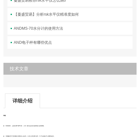
蔓盛贸易教你rsk水平仪怎么调0
【蔓盛贸易】分析rsk水平仪精准度如何
ANDMS-70水分计的使用方法
AND电子秤有哪些优点
技术文章
详细介绍
特征
■
时间到时，会发出蜂鸣声5 秒，LCD 显示会自动返回到设定的秒数。
■
非接触式开关的感应距离在3cm以内，当有人经过附近时，它不会做出不必要的反应。