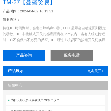
TM-27【蔓盛贸易】
产品时间：2024-04-02 16:19:51
简要描述：
特征■ 时间到时，会发出蜂鸣声5 秒，LCD 显示会自动返回到设定
的秒数。■ 非接触式开关的感应距离在3cm以内，当有人经过附近
时，它不会做出不必要的反应。■ 通过主机背面的按钮开关切换设
置秒数。（以 5 秒为间隔设置 5 至 90 秒）■ 用于安装主机，包括
主机支架、背磁铁和安装板（可安装在墙壁和瓷砖等非金属表面
产品咨询
服务电话
上）。规格产品编号1707-20产品名称非接触式计时器 洗手职责®模
型TM-27传感
产品展示
点击展开+
新闻中心
为什么那么多人喜欢使用rsk水平仪？