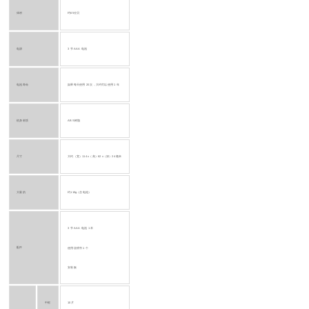
体积
约65分贝
电源
3 节 AAA 电池
电池寿命
如果每天使用 20 次，大约可以使用 1 年
机身材质
ABS树脂
尺寸
大约（宽）114 x（高）62 x（深）24 毫米
大量的
约110g（含电池）
3 节 AAA 电池 1 本
配件
使用说明书 1 个
安装板
中框
10片