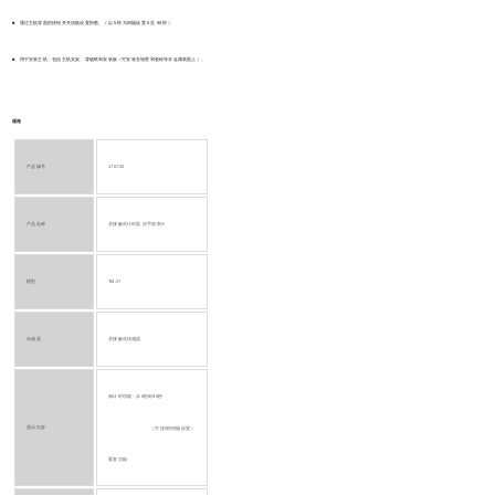
■
通过主机背面的按钮开关切换设置秒数。
（以 5 秒为间隔设置 5 至 90 秒）
■
用于安装主机，包括主机支架、背磁铁和安装板（可安装在墙壁和瓷砖等非金属表面上）。
规格
产品编号
1707-20
产品名称
非接触式计时器 洗手职责®
模型
TM-27
传感器
非接触式传感器
倒计时功能：从5秒到90秒
显示内容
（可按5秒间隔设置）
重复功能